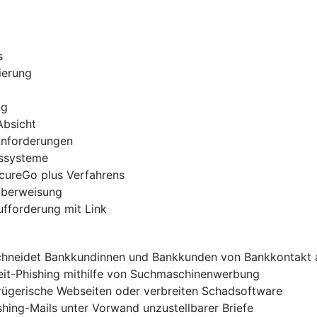
s
ierung
ng
Absicht
 Anforderungen
gssysteme
ecureGo plus Verfahrens
-Überweisung
ufforderung mit Link
chneidet Bankkundinnen und Bankkunden von Bankkontakt 
zeit-Phishing mithilfe von Suchmaschinenwerbung
trügerische Webseiten oder verbreiten Schadsoftware
shing-Mails unter Vorwand unzustellbarer Briefe