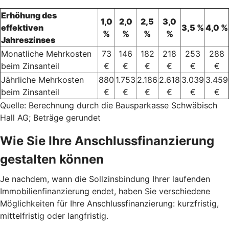
Erhöhung des
1,0
2,0
2,5
3,0
effektiven
3,5 %
4,0 %
%
%
%
%
Jahreszinses
Monatliche Mehrkosten
73
146
182
218
253
288
beim Zinsanteil
€
€
€
€
€
€
Jährliche Mehrkosten
880
1.753
2.186
2.618
3.039
3.459
beim Zinsanteil
€
€
€
€
€
€
Quelle: Berechnung durch die Bausparkasse Schwäbisch
Hall AG; Beträge gerundet
Wie Sie Ihre Anschlussfinanzierung
gestalten können
Je nachdem, wann die Sollzinsbindung Ihrer laufenden
Immobilienfinanzierung endet, haben Sie verschiedene
Möglichkeiten für Ihre Anschlussfinanzierung: kurzfristig,
mittelfristig oder langfristig.