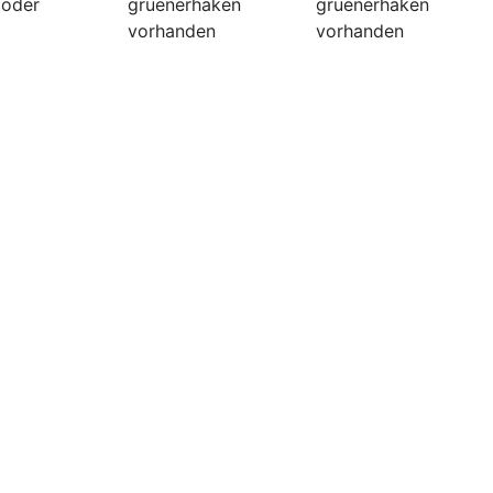
coder
gruenerhaken
gruenerhaken
vorhanden
vorhanden